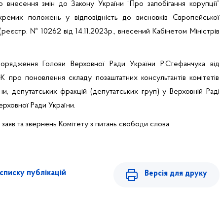
 внесення змін до Закону України “Про запобігання корупції”
ремих положень у відповідність до висновків Європейської
(реєстр. № 10262 від 14.11.2023р., внесений Кабінетом Міністрів
орядження Голови Верховної Ради України Р.Стефанчука від
-К про поновлення складу позаштатних консультантів комітетів
ни, депутатських фракцій (депутатських груп) у Верховній Раді
Верховної Ради України.
заяв та звернень Комітету з питань свободи слова.
списку публікацій
Версія для друку