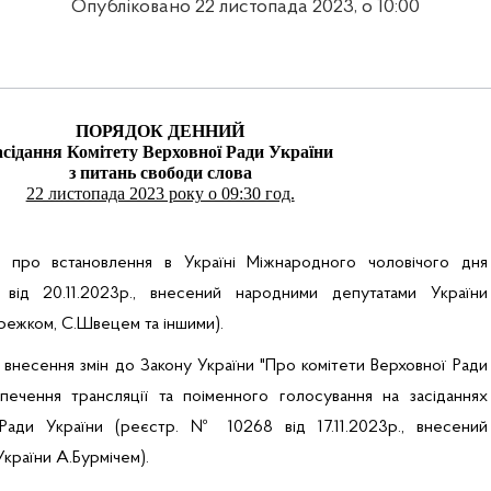
Опубліковано 22 листопада 2023, о 10:00
ПОРЯДОК ДЕННИЙ
асідання Комітету Верховної Ради України
з питань свободи слова
22 листопада 2023 року о 09:30 год.
и про встановлення в Україні Міжнародного чоловічого дня
ід 20.11.2023р., внесений народними депутатами України
ежком, С.Швецем та іншими).
 внесення змін до Закону України "Про комітети Верховної Ради
печення трансляції та поіменного голосування на засіданнях
 Ради України (реєстр. № 10268 від 17.11.2023р., внесений
країни А.Бурмічем).