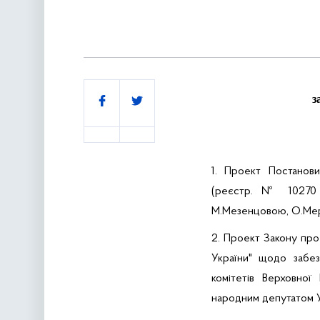
Поділитись
з
1. Проект Постанов
(реєстр. № 10270 в
М.Мезенцовою, О.Мер
2. Проект Закону про
України" щодо забез
комітетів Верховної
народним депутатом У