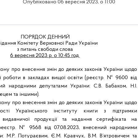
Опубліковано 06 вересня 2023, о 11:00
ПОРЯДОК ДЕННИЙ
сідання Комітету Верховної Ради України
з питань свободи слова
6 вересня 2023 р. о
1
0:45 год.
ону про внесення змін до деяких законів України щодо
ї роботи в закладах вищої освіти (реєстр. № 9600
від
ний народними депутатами України: С.В. Бабаком,
Н.І.
ецем та іншими).
ону про внесення змін до деяких законів України щодо
ності Українського інституту книги з підтримки
 видавничої продукції та надання сертифіката на
реєстр. № 9568 від 07.08.2023, внесений народними
и: М.Р. Потураєвим, Є.М. Кравчук, В.М. В’ятровичем та