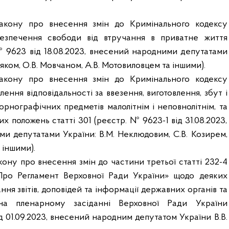
акону про внесення змін до Кримінального кодексу
езпечення свободи від втручання в приватне життя
 9623 від 18.08.2023, внесений народними депутатами
няком, О.В. Мовчаном, А.В. Мотовиловцем та іншими).
акону про внесення змін до Кримінального кодексу
ення відповідальності за ввезення, виготовлення, збут і
рнографічних предметів малолітнім і неповнолітнім, та
х положень статті 301 (реєстр. № 9623-1 від 31.08.2023,
и депутатами України: В.М. Неклюдовим, С.В. Козирем,
 іншими).
ону про внесення змін до частини третьої статті 232-4
Про Регламент Верховної Ради України» щодо деяких
ння звітів, доповідей та інформації державних органів та
на пленарному засіданні Верховної Ради України
д 01.09.2023, внесений народним депутатом України
В.В.