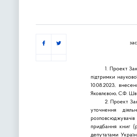
Поділитись
за
1.
Проект Зак
підтримки науково
10.08.2023, внесе
Яковлєвою, С.Ф. Шв
2.
Проект Зак
уточнення діяль
розповсюджувачів
придбання книг (
депутатами Україн