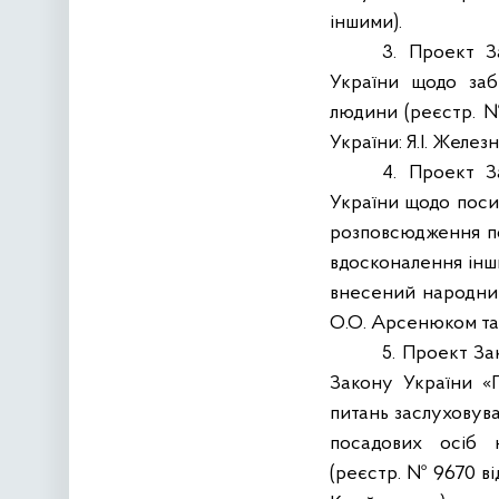
іншими).
3.
Проект З
України щодо заб
людини (реєстр. №
України:
Я.І. Желез
4.
Проект З
України щодо посил
розповсюдження по
вдосконалення інши
внесений народним
О.О. Арсенюком та
5.
Проект Зак
Закону України «
питань заслуховува
посадових осіб 
(реєстр.
№ 9670 ві