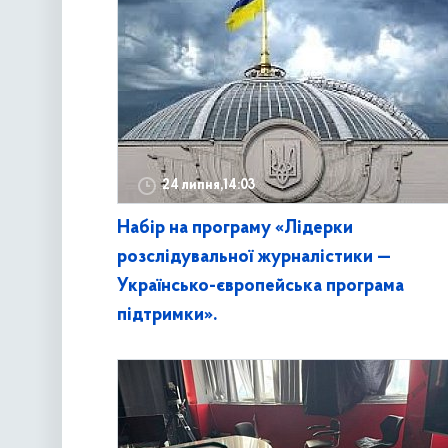
24 липня,14:03
Набір на програму «Лідерки
розслідувальної журналістики —
Українсько-європейська програма
підтримки».