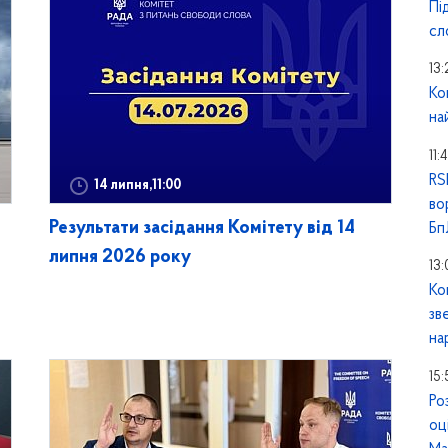
Пі
сл
13:
Ко
на
11:
RS
14 липня,11:00
во
Результати засідання Комітету від 14
Б
липня 2026 року
13:
Ко
зв
на
15:
Ро
оц