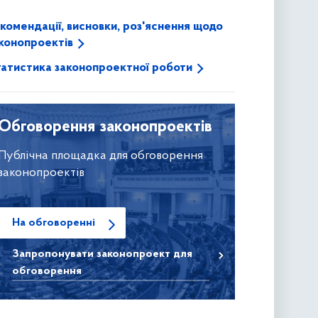
комендації, висновки, роз'яснення щодо
конопроектів
атистика законопроектної роботи
Обговорення законопроектів
Публічна площадка для обговорення
законопроектів
На обговоренні
Запропонувати
законопроект для
обговорення