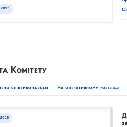
.2026
Ст
а Комітету
чено співвиконавцем
На оперативному розгляді
Д
2025
з