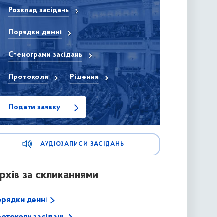
Розклад засідань
Порядки денні
Стенограми засідань
Протоколи
Рішення
Подати заявку
АУДІОЗАПИСИ ЗАСІДАНЬ
рхів за скликаннями
рядки денні
отоколи засідань