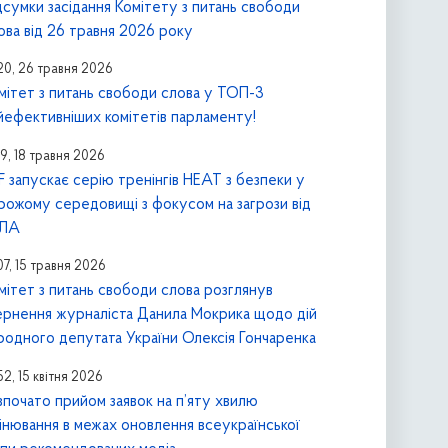
дсумки засідання Комітету з питань свободи
ова від 26 травня 2026 року
20, 26 травня 2026
мітет з питань свободи слова у ТОП-3
йефективніших комітетів парламенту!
49, 18 травня 2026
F запускає серію тренінгів HEAT з безпеки у
рожому середовищі з фокусом на загрози від
пЛА
07, 15 травня 2026
мітет з питань свободи слова розглянув
ернення журналіста Данила Мокрика щодо дій
родного депутата України Олексія Гончаренка
52, 15 квітня 2026
зпочато прийом заявок на п’яту хвилю
інювання в межах оновлення всеукраїнської