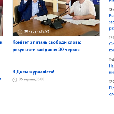
Ма
13:
Ви
за
рік
30 червня,15:53
17:
ок
Комітет з питань свободи слова:
Ог
результати засідання 30 червня
ко
11:
На
З Днем журналіста!
ві
у
06 червня,08:00
12
Пі
сл