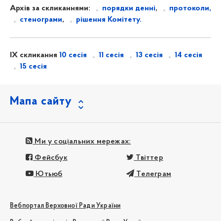
Архів за скликаннями:
порядки денні
,
протоколи,
стенограми
,
рішення Комітету.
IX скликання
10 сесія
11 сесія
13 сесія
14 сесія
15 сесія
Мапа сайту
Ми у соціальних мережах:
Фейсбук
Твіттер
Ютьюб
Телеграм
Вебпортал Верховної Ради України