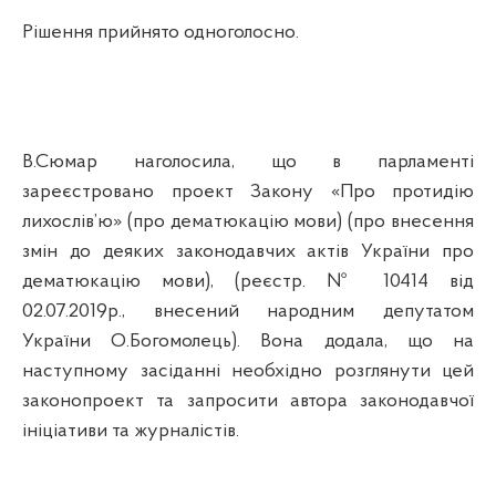
Рішення прийнято одноголосно.
В.Сюмар
наголосила, що в парламенті
зареєстровано проект Закону «Про протидію
лихослів’ю» (про дематюкацію мови) (про внесення
змін до деяких законодавчих актів України про
дематюкацію мови), (реєстр. № 10414 від
02.07.2019р., внесений народним депутатом
України О.Богомолець). Вона додала, що на
наступному засіданні необхідно розглянути цей
законопроект та запросити автора законодавчої
ініціативи та журналістів.