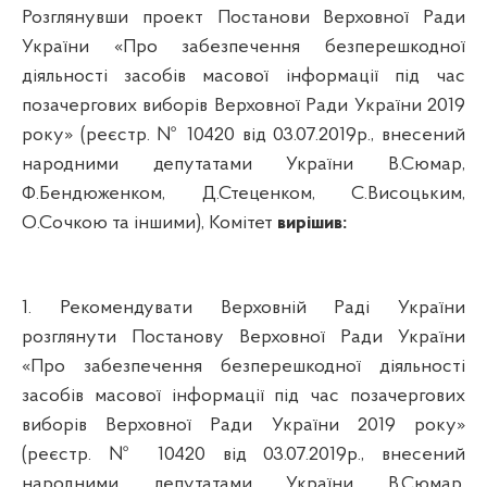
Розглянувши
проект Постанови Верховної Ради
України «Про забезпечення безперешкодної
діяльності засобів масової інформації під час
позачергових виборів Верховної Ради України 2019
року» (реєстр. № 10420 від 03.07.2019р., внесений
народними депутатами України В.Сюмар,
Ф.Бендюженком, Д.Стеценком, С.Висоцьким,
О.Сочкою та іншими), Комітет
вирішив:
1. Рекомендувати Верховній Раді України
розглянути Постанову Верховної Ради України
«Про забезпечення безперешкодної діяльності
засобів масової інформації під час позачергових
виборів Верховної Ради України 2019 року»
(реєстр. № 10420 від 03.07.2019р., внесений
народними депутатами України В.Сюмар,