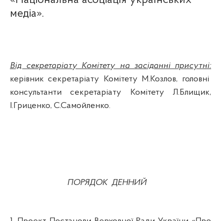
медіа».
Від секретаріату Комітету на засіданні присутні:
керівник секретаріату Комітету М.Козлов, головні
консультанти секретаріату Комітету Л.Блищик,
І.Гриценко, С.Самойленко.
ПОРЯДОК
ДЕННИЙ