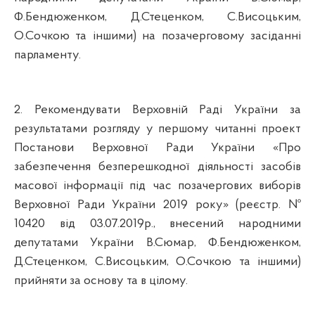
Ф.Бендюженком, Д.Стеценком, С.Висоцьким,
О.Сочкою та іншими) на позачерговому засіданні
парламенту.
2. Рекомендувати Верховній Раді України за
результатами розгляду у першому читанні проект
Постанови Верховної Ради України «Про
забезпечення безперешкодної діяльності засобів
масової інформації під час позачергових виборів
Верховної Ради України 2019 року» (реєстр. №
10420 від 03.07.2019р., внесений народними
депутатами України В.Сюмар, Ф.Бендюженком,
Д.Стеценком, С.Висоцьким, О.Сочкою та іншими)
прийняти за основу та в цілому.