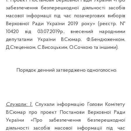
1. Проект Постанови Верховної Ради України «Про
забезпечення безперешкодної діяльності засобів
масової інформації під час позачергових виборів
Верховної Ради України 2019 року» (реєстр. №
10420 від 03.07.2019р., внесений народними
депутатами України В.Сюмар, Ф.Бендюженком,
Д.Стеценком, С.Висоцьким, О.Сочкою та іншими).
Порядок
денний затверджено одноголосно.
Слухали: 1.
Слухали інформацію Голови Комітету
В.Сюмар про п
роект Постанови Верховної Ради
України «Про забезпечення безперешкодної
діяльності засобів масової інформації під час