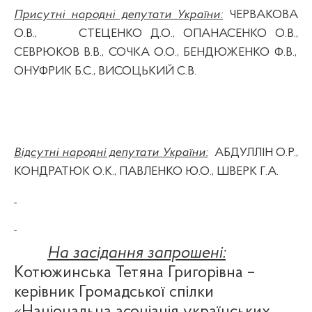
Присутні народні депутати України:
ЧЕРВАКОВА
О.В.,
СТЕЦЕНКО Д.О., ОПАНАСЕНКО О.В.,
СЕВРЮКОВ В.В.,
СОЧКА О.О., БЕНДЮЖЕНКО Ф.В.,
ОНУФРИК Б.С.,
ВИСОЦЬКИЙ С.В.
Відсутні народні депутати України:
АБДУЛЛІН О.Р.,
КОНДРАТЮК О.К., ПАВЛЕНКО Ю.О., ШВЕРК Г.А.
На засідання запрошені:
Котюжинська Тетяна Григорівна –
керівник Громадської спілки
«Національна асоціація українських