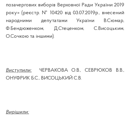
позачергових виборів Верховної Ради України 2019
року» (реєстр. № 10420 від 03.07.2019р., внесений
народними депутатами України В.Сюмар,
Ф.Бендюженком, Д.Стеценком, С.Висоцьким,
О.Сочкою та іншими).
Виступили:
ЧЕРВАКОВА О.В., СЕВРЮКОВ В.В.,
ОНУФРИК Б.С., ВИСОЦЬКИЙ С.В.
Вирішили: