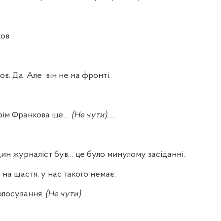
ов.
ов. Да. Але
він не на фронті.
ім Франкова ще...
(Не чути)….
ин журналіст був… це було минулому засіданні.
 на щастя, у нас такого немає.
олосування.
(Не чути)….