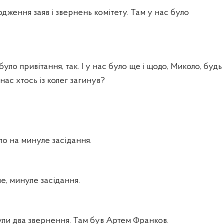
дження заяв і звернень комітету. Там у нас було
було привітання, так. І у нас було ще і щодо, Миколо, будь
 нас хтось із колег загинув?
о на минуле засідання.
е, минуле засідання.
ули два звернення. Там був Артем Франков.