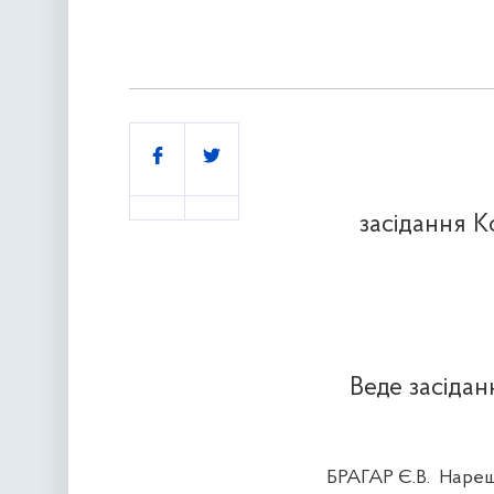
Поділитись
засідання К
Веде засідан
БРАГАР Є.В.
Нарешт