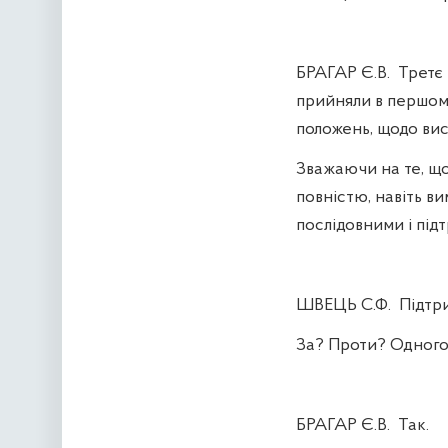
БРАГАР Є.В.
Третє 
прийняли в першому
положень, щодо вис
Зважаючи на те, що
повністю, навіть в
послідовними і під
ШВЕЦЬ С.Ф.
Підтр
За? Проти? Одного
БРАГАР Є.В.
Так.