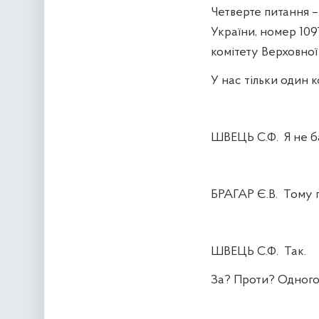
Четверте питання 
України, номер 109
комітету Верховної
У нас тільки один 
ШВЕЦЬ С.Ф.
Я не б
БРАГАР Є.В.
Тому 
ШВЕЦЬ С.Ф.
Так.
За? Проти? Одного