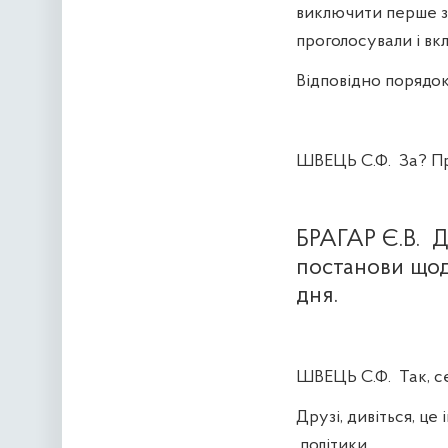
виключити перше за
проголосували і вк
Відповідно порядок
ШВЕЦЬ С.Ф.
За? П
БРАГАР Є.В.
Д
постанови щод
дня.
ШВЕЦЬ С.Ф.
Так, 
Друзі, дивіться, це
політики.