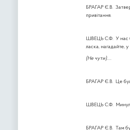
БРАГАР Є.В.
Затвер
привітання.
ШВЕЦЬ С.Ф.
У нас 
ласка, нагадайте, у
(Не чути)….
БРАГАР Є.В.
Це бул
ШВЕЦЬ С.Ф.
Минул
БРАГАР Є.В.
Там б