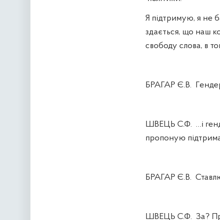
Я підтримую, я не 
здається, що наш ко
свободу слова, в то
БРАГАР Є.В.
Генде
ШВЕЦЬ С.Ф.
…і ге
пропоную підтрима
БРАГАР Є.В.
Ставлю
ШВЕЦЬ С.Ф.
За? П