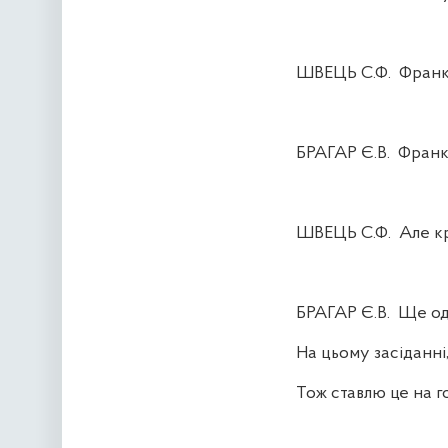
ШВЕЦЬ С.Ф.
Франк
БРАГАР Є.В.
Франк
ШВЕЦЬ С.Ф.
Але кр
БРАГАР Є.В.
Ще од
На цьому засіданні,
Тож ставлю це на г