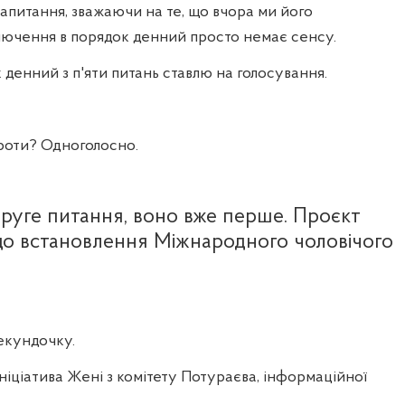
питання, зважаючи на те, що вчора ми його
лючення в порядок денний просто немає сенсу.
 денний з п'яти питань ставлю на голосування.
роти? Одноголосно.
руге питання, воно вже перше. Проєкт
о встановлення Міжнародного чоловічого
секундочку.
 ініціатива Жені з комітету Потураєва, інформаційної