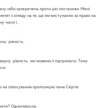
бачу ніби заперечень проти цієї постанови. Мені
мітет з огляду на те, що ми виступаємо за право на
му числі і…
рну
рівність.
ндерну
рівність,
ми можемо її підтримати. Тому
ти.
 на голосування пропозицію пана Сергія.
роти? Одноголосно.