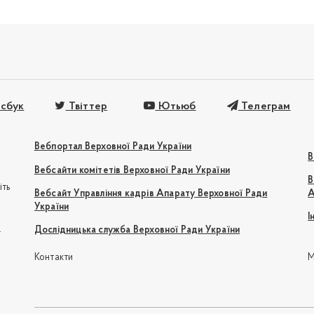
сбук
Твіттер
Ютьюб
Телеграм
Вебпортал Верховної Ради України
В
Вебсайти комітетів Верховної Ради України
В
іть
Вебсайт Управління кадрів Апарату Верховної Ради
А
України
І
e
Дослідницька служба Верховної Ради України
Контакти
М