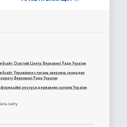
ебсайт Освітній Центр Верховної Ради України
ебсайт Управління з питань звернень громадян
парату Верховної Ради України
нформаційні ресурси державних органів України
апа сайту