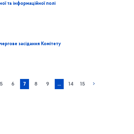
ної та інформаційної полі
 чергове засідання Комітету
« попередня
5
6
7
8
9
...
14
15