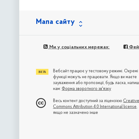
Мапа сайту
Ми у соціальних мережах:
Фей
Вебсайт працює у тестовому режимі. Окремі
функції можуть не працювати. Якщо ви маєте
зауваження або пропозиції, будь ласка, напиш
нам:
Форма зворотного зв'язку
Весь контент доступний за ліцензією
Creativ
Commons Attribution 4.0 International license
,
якщо не зазначено інше