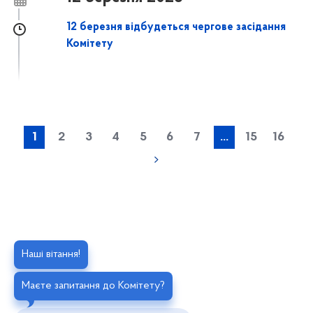
12 березня відбудеться чергове засідання
Комітету
1
2
3
4
5
6
7
...
15
16
Наші вітання!
Маєте запитання до Комітету?