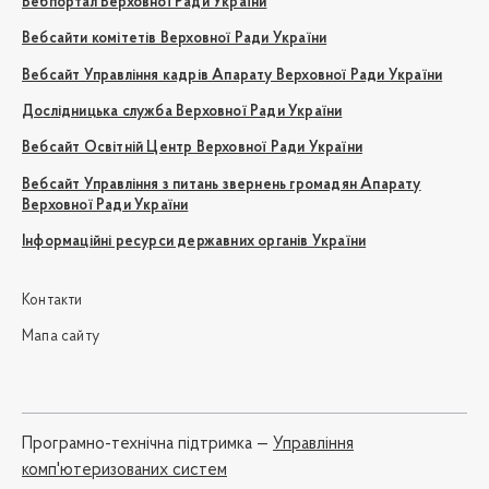
Вебпортал Верховної Ради України
Вебсайти комітетів Верховної Ради України
Вебсайт Управління кадрів Апарату Верховної Ради України
Дослідницька служба Верховної Ради України
Вебсайт Освітній Центр Верховної Ради України
Вебсайт Управління з питань звернень громадян Апарату
Верховної Ради України
Інформаційні ресурси державних органів України
Контакти
Мапа сайту
Програмно-технічна підтримка —
Управління
комп'ютеризованих систем