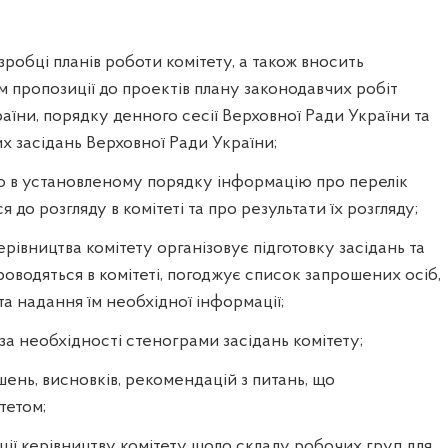
зробці планів роботи комітету, а також вносить
м пропозиції до проектів плану законодавчих робіт
аїни, порядку денного сесії Верховної Ради України та
х засідань Верховної Ради України;
о в установленому порядку інформацію про перелік
я до розгляду в комітеті та про результати їх розгляду;
рівництва комітету організовує підготовку засідань та
роводяться в комітеті, погоджує список запрошених осіб,
та надання їм необхідної інформації;
 за необхідності стенограми засідань комітету;
шень, висновків, рекомендацій з питань, що
тетом;
ції керівництву комітету щодо складу робочих груп для