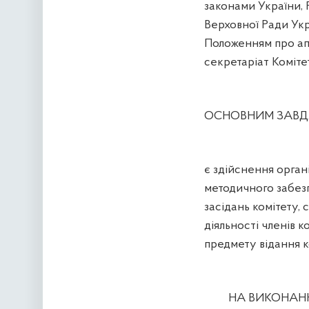
законами України,
Верховної Ради Ук
Положенням про ап
секретаріат Коміте
ОСНОВНИМ ЗАВДА
є здійснення орган
методичного забезп
засідань комітету, 
діяльності членів к
предмету відання к
НА ВИКОНАНН