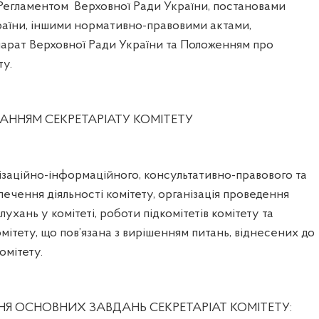
 Регламентом
Верховної Ради України, постановами
раїни, іншими нормативно-правовими актами,
арат Верховної Ради України та Положенням про
ту.
ННЯМ СЕКРЕТАРІАТУ КОМІТЕТУ
ізаційно-інформаційного, консультативно-правового та
ечення діяльності комітету, організація проведення
слухань у комітеті, роботи підкомітетів комітету та
омітету, що пов’язана з вирішенням питань, віднесених до
омітету.
Я ОСНОВНИХ ЗАВДАНЬ СЕКРЕТАРІАТ КОМІТЕТУ: