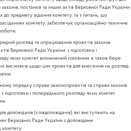
 законів, постанов та інших актів Верховної Ради України
х до предмету відання комітету, та з питань, що
асіданнях комітету, забезпечує організаційно-технічне
роботи;
редній розгляд та опрацювання проектів законів,
ктів Верховної Ради України, з підготовки і
яду яких комітет визначений головним, а також бере
і висновків щодо цих проектів для внесення на розгляд
аїни;
еному порядку справи законопроектів та справи законів
 з підготовки і попереднього розгляду яких комітет
им;
для доповідачів (співдоповідачів), які виступають на
ях Верховної Ради України з доповідями
д комітету;