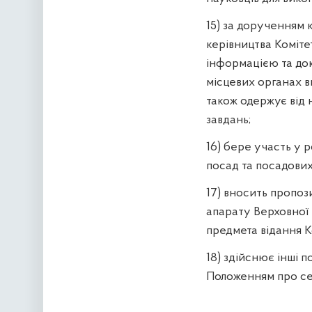
15) за дорученням к
керівництва Коміте
інформацією та док
місцевих органах в
також одержує від 
завдань;
16) бере участь у 
посад та посадових
17) вносить пропоз
апарату Верховної 
предмета відання К
18) здійснює інші 
Положенням про сек