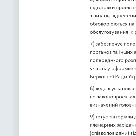
підготовки проектів
з питань, віднесени
обговорюються на з
обслуговування їх 
7) забезпечує попе
постанов та інших а
попереднього розгл
участь у оформленн
Верховної Ради Укр
8) веде в установл
по законопроектах,
визначений головн
9) готує матеріали 
пленарних засіданн
(співдоповідями) ві