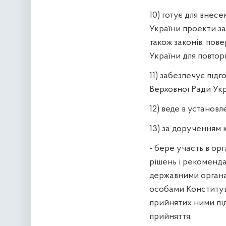
10) готує для внес
України проекти зак
також законів, по
України для повтор
11) забезпечує підг
Верховної Ради Укр
12) веде в установ
13) за дорученням 
- бере участь в ор
рішень і рекоменда
державними органа
особами Конституції
прийнятих ними під
прийняття;