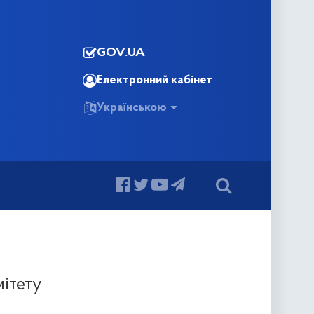
GOV.UA
Електронний кабінет
Українською
ітету