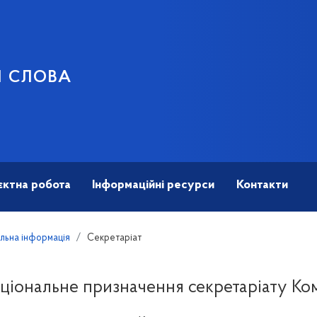
И СЛОВА
єктна робота
Інформаційні ресурси
Контакти
льна інформація
Секретаріат
ціональне призначення секретаріату Ком