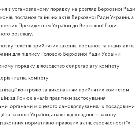
ення в установленому порядку на розгляд Верховної Ради
онів, постанов та інших актів Верховної Ради України, а
вернених Президентом України до Верховної Ради
ного розгляду;
отовку текстів прийнятих законів, постанов та інших актів
аїни для підпису Головою Верховної Ради України;
леному порядку діловодство секретаріату комітету;
керівництва комітету:
ганізації контролю за виконанням прийнятих комітетом
цій; здійснює аналіз практики застосування
ми, органами місцевого самоврядування, їх посадовими
 та законів України, аналіз відповідності закону
законних нормативно-правових актів, своєчасності їх