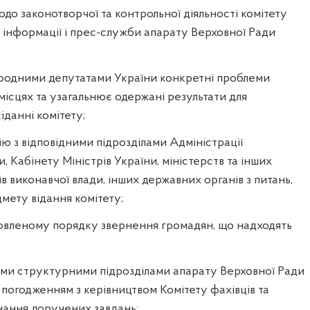
одо законотворчої та контрольної діяльності комітету
ї інформації і прес-служби апарату Верховної Ради
народними депутатами України конкретні проблеми
ісцях та узагальнює одержані результати для
іданні комітету;
ію з відповідними підрозділами Адміністрації
 Кабінету Міністрів України, міністерств та інших
в виконавчої влади, інших державних органів з питань,
мету відання комітету;
новленому порядку звернення громадян, що надходять
шими структурними підрозділами апарату Верховної Ради
а погодженням з керівництвом Комітету фахівців та
нання доручених завдань;