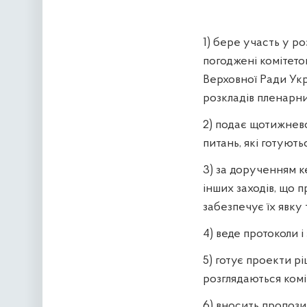
1) бере участь у ро
погоджені комітето
Верховної Ради Укр
розкладів пленарни
2) подає щотижнев
питань, які готуютьс
3) за дорученням ке
інших заходів, що п
забезпечує їх явку 
4) веде протоколи і
5) готує проекти рі
розглядаються комі
6) вносить пропози