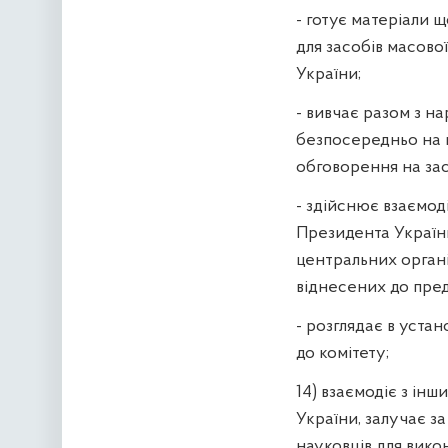
- готує матеріали щ
для засобів масово
України;
- вивчає разом з 
безпосередньо на м
обговорення на зас
- здійснює взаємод
Президента України,
центральних органі
віднесених до пред
- розглядає в уста
до комітету;
14) взаємодіє з ін
України, залучає з
науковців для вико