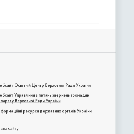
ебсайт Освітній Центр Верховної Ради України
ебсайт Управління з питань звернень громадян
парату Верховної Ради України
нформаційні ресурси державних органів України
апа сайту