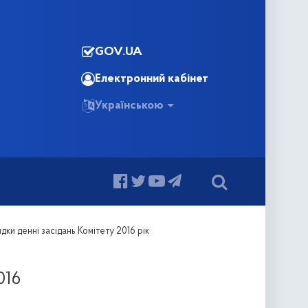
GOV.UA
Електронний кабінет
Українською
дки денні засідань Комітету 2016 рік
016