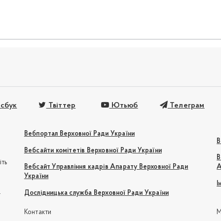
сбук
Твіттер
Ютьюб
Телеграм
Вебпортал Верховної Ради України
В
Вебсайти комітетів Верховної Ради України
В
іть
Вебсайт Управління кадрів Апарату Верховної Ради
А
України
І
e
Дослідницька служба Верховної Ради України
Контакти
М