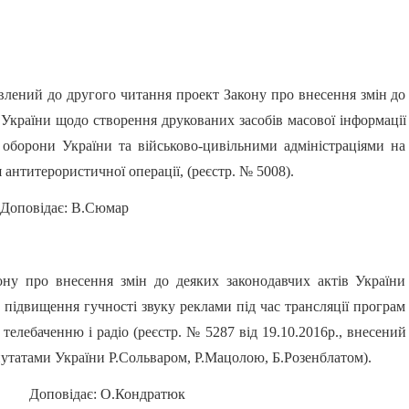
влений до другого читання проект Закону про внесення змін до
 України щодо створення друкованих засобів масової інформації
 оборони України та військово-цивільними адміністраціями на
 антитерористичної операції, (реєстр. № 5008).
Доповідає: В.Сюмар
ону про внесення змін до деяких законодавчих актів України
підвищення гучності звуку реклами під час трансляції програм
 телебаченню і радіо (реєстр. № 5287 від 19.10.2016р., внесений
утатами України Р.Сольваром, Р.Мацолою, Б.Розенблатом).
Доповідає: О.Кондратюк