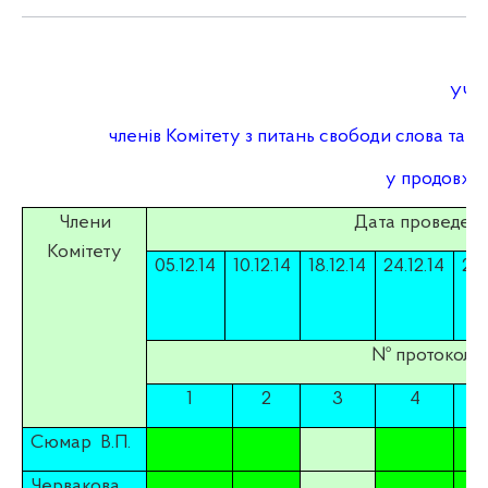
УЧА
членів Комітету з питань свободи слова та і
у продовж п
Члени
Дата проведенн
Комітету
05.12.14
10.12.14
18.12.14
24.12.14
26.
№ протоколу 
1
2
3
4
Сюмар
В.П.
Червакова