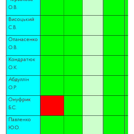
О.В.
Висоцький
С.В.
Опанасенко
О.В.
Кондратюк
О.К.
Абдуллін
О.Р.
Онуфрик
Б.С.
Павленко
Ю.О.