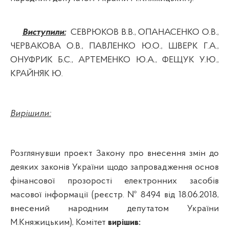
Виступили:
СЕВРЮКОВ В.В., ОПАНАСЕНКО О.В.,
ЧЕРВАКОВА О.В., ПАВЛЕНКО Ю.О., ШВЕРК Г.А.,
ОНУФРИК Б.С., АРТЕМЕНКО Ю.А., ФЕЩУК У.Ю.,
КРАЙНЯК Ю.
Вирішили:
Розглянувши проект
Закону про внесення змін до
деяких законів України щодо запровадження основ
фінансової прозорості електронних засобів
масової інформації (реєстр. № 8494 від 18.06.2018,
внесений народним депутатом України
М.Княжицьким),
Комітет
вирішив: