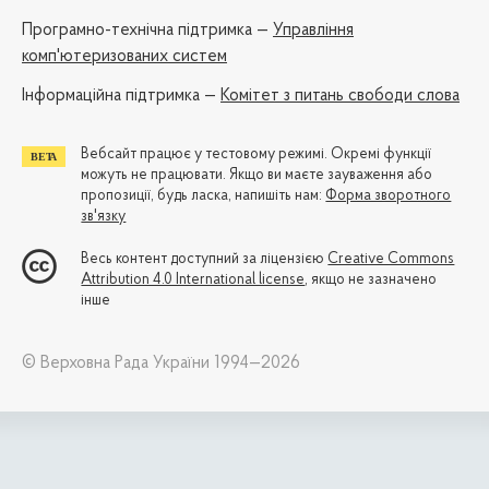
Програмно-технічна підтримка —
Управління
комп'ютеризованих систем
Iнформаційна підтримка —
Комітет з питань свободи слова
Вебсайт працює у тестовому режимі. Окремі функції
можуть не працювати. Якщо ви маєте зауваження або
пропозиції, будь ласка, напишіть нам:
Форма зворотного
зв'язку
Весь контент доступний за ліцензією
Creative Commons
Attribution 4.0 International license
, якщо не зазначено
інше
© Верховна Рада України 1994—2026