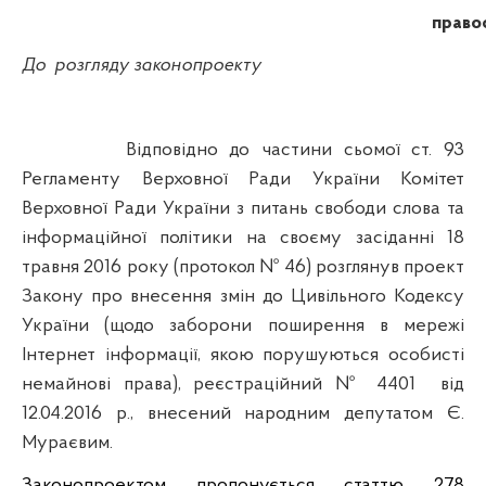
право
До
розгляду законопроекту
Відповідно до частини сьомої ст. 93
Регламенту Верховної Ради України Комітет
Верховної Ради України з питань свободи слова та
інформаційної політики на своєму засіданні 18
травня 2016 року (протокол № 46) розглянув проект
Закону п
ро внесення змін до Цивільного Кодексу
України (щодо заборони поширення в мережі
Інтернет інформації, якою порушуються особисті
немайнові права),
реєстраційний № 4401
від
12.04.2016 р., внесений народним депутатом Є.
Мураєвим.
Законопроектом пропонується статтю 278