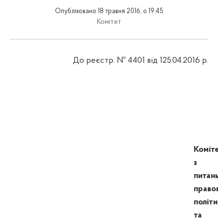
Опубліковано 18 травня 2016, о 19:45
Комітет
До реєстр. № 4
401
від
12
5.04.2016 р.
Коміт
з
питан
право
політи
та