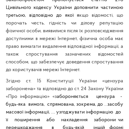
Цивільного кодексу України доповнити частиною
третьою, відповідно до якої я
кщо відомості, що
порочать честь, гідність чи ділову репутацію
фізичної особи, виявилися після їх розповсюдження
доступними в мережі Інтернет, фізична особа має
право вимагати видалення відповідної інформації, а
також спростування зазначених відомостей
способом, що забезпечує доведення спростування
до користувачів мережі Інтернет.
Згідно ст. 15 Конституції України «цензура
заборонена» та відповідно до ст. 24 Закону України
«Про інформацію» «з
абороняється
цензура
-
будь-яка
вимога,
спрямована, зокрема, до …засобу
масової інформації, …. узгоджувати інформацію
до
її
поширення
або
накладення
заборони чи
перешкоджання
в
будь-якій
іншій формі