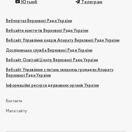
Ютьюб
Телеграм
Вебпортал Верховної Ради України
Вебсайти комітетів Верховної Ради України
Вебсайт Управління кадрів Апарату Верховної Ради України
Дослідницька служба Верховної Ради України
Вебсайт Освітній Центр Верховної Ради України
Вебсайт Управління з питань звернень громадян Апарату
Верховної Ради України
Інформаційні ресурси державних органів України
Контакти
Мапа сайту