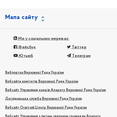
Мапа сайту
Ми у соціальних мережах:
Фейсбук
Твіттер
Ютьюб
Телеграм
Вебпортал Верховної Ради України
Вебсайти комітетів Верховної Ради України
Вебсайт Управління кадрів Апарату Верховної Ради України
Дослідницька служба Верховної Ради України
Вебсайт Освітній Центр Верховної Ради України
Вебсайт Управління з питань звернень громадян Апарату