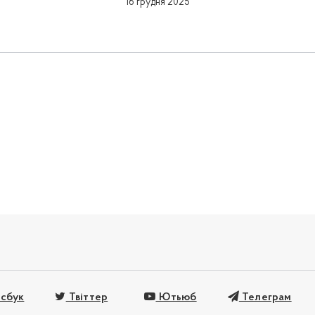
16 грудня 2025
сбук
Твіттер
Ютьюб
Телеграм