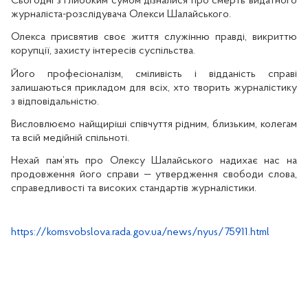
Сьогодні з глибоким сумом дізналися про смерть видатного
журналіста-розслідувача Олекси Шалайського.
Олекса присвятив своє життя служінню правді, викриттю
корупції, захисту інтересів суспільства.
Його професіоналізм, сміливість і відданість справі
залишаються прикладом для всіх, хто творить журналістику
з відповідальністю.
Висловлюємо найщиріші співчуття рідним, близьким, колегам
та всій медійній спільноті.
Нехай пам’ять про Олексу Шалайського надихає нас на
продовження його справи — утвердження свободи слова,
справедливості та високих стандартів журналістики.
https://komsvobslova.rada.gov.ua/news/nyus/75911.html