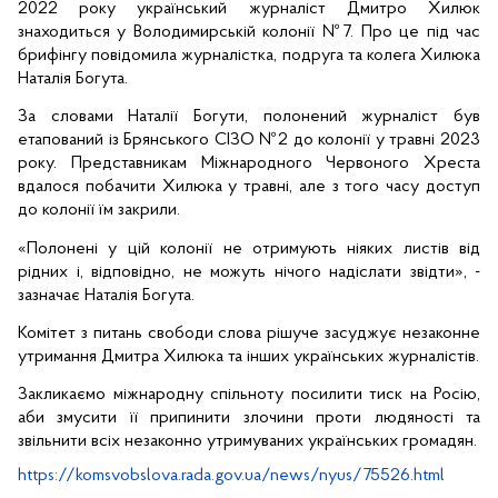
2022 року український журналіст Дмитро Хилюк
знаходиться у Володимирській колонії №7. Про це під час
брифінгу повідомила журналістка, подруга та колега Хилюка
Наталія Богута.
За словами Наталії Богути, полонений журналіст був
етапований із Брянського СІЗО №2 до колонії у травні 2023
року. Представникам Міжнародного Червоного Хреста
вдалося побачити Хилюка у травні, але з того часу доступ
до колонії їм закрили.
«Полонені у цій колонії не отримують ніяких листів від
рідних і, відповідно, не можуть нічого надіслати звідти», -
зазначає Наталія Богута.
Комітет з питань свободи слова рішуче засуджує незаконне
утримання Дмитра Хилюка та інших українських журналістів.
Закликаємо міжнародну спільноту посилити тиск на Росію,
аби змусити її припинити злочини проти людяності та
звільнити всіх незаконно утримуваних українських громадян.
https://komsvobslova.rada.gov.ua/news/nyus/75526.html