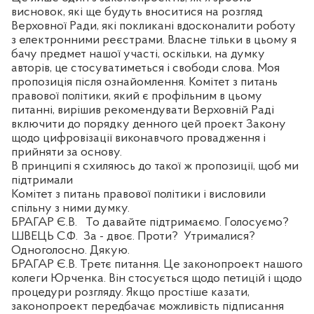
висновок, які ще будуть вноситися на розгляд
Верховної Ради, які покликані вдосконалити роботу
з електронними реєстрами. Власне тільки в цьому я
бачу предмет нашої участі, оскільки, на думку
авторів, це стосуватиметься і свободи слова. Моя
пропозиція після ознайомлення. Комітет з питань
правової політики, який є профільним в цьому
питанні, вирішив рекомендувати Верховній Раді
включити до порядку денного цей проект Закону
щодо цифровізації виконавчого провадження і
прийняти за основу.
В принципі я схиляюсь до такої ж пропозиції, щоб ми
підтримали
Комітет з питань правової політики і висловили
спільну з ними думку.
БРАГАР Є.В.
То давайте підтримаємо. Голосуємо?
ШВЕЦЬ С.Ф.
За - двоє. Проти?
Утрималися?
Одноголосно. Дякую.
БРАГАР Є.В. Третє питання. Це законопроект нашого
колеги Юрченка. Він стосується щодо петицій і щодо
процедури розгляду. Якщо простіше казати,
законопроект передбачає можливість підписання