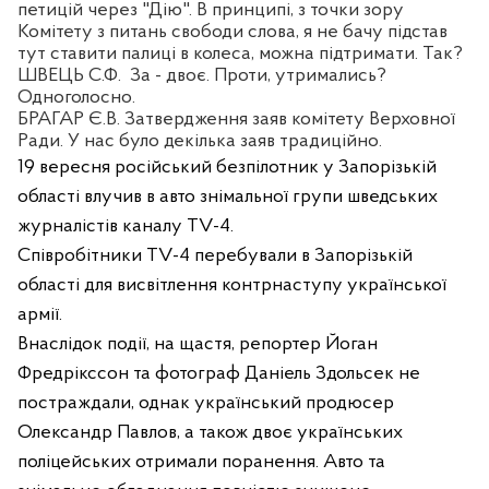
петицій через "Дію". В принципі, з точки зору
Комітету з питань свободи слова, я не бачу підстав
тут ставити палиці в колеса, можна підтримати. Так?
ШВЕЦЬ С.Ф.
За - двоє. Проти, утримались?
Одноголосно.
БРАГАР Є.В. Затвердження заяв комітету Верховної
Ради. У нас було декілька заяв традиційно.
19 вересня російський безпілотник у Запорізькій
області влучив в авто знімальної групи шведських
журналістів каналу
TV
-4.
Співробітники TV-4 перебували в Запорізькій
області для висвітлення контрнаступу української
армії.
Внаслідок події, на щастя, репортер Йоган
Фредрікссон та фотограф Даніель Здольсек не
постраждали, однак український продюсер
Олександр Павлов, а також двоє українських
поліцейських отримали поранення. Авто та