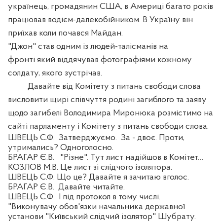
українець, громадянин США, в Америці багато років
працював водієм-далекобійником. В Україну він
приїхав коли почався Майдан.
"Джон" став одним із людей-талісманів на
фронті який віддячував фотографіями кожному
солдату, якого зустрічав.
Давайте від
Комітету з питань свободи слова
висловити щирі співчуття родині загиблого та заяву
щодо загибелі Володимира Миронюка розмістимо на
сайті парламенту і Комітету з питань свободи слова.
ШВЕЦЬ С.Ф.
Затверджуємо.
За - двоє. Проти,
утримались? Одноголосно.
БРАГАР Є.В.
"Різне". Тут лист надійшов в Комітет…
КОЗЛОВ М.В. Це лист зі слідчого ізолятора.
ШВЕЦЬ С.Ф. Що це? Давайте я зачитаю вголос.
БРАГАР Є.В.
Давайте читайте.
ШВЕЦЬ С.Ф.
І під протокол в тому числі.
"Виконувачу обов'язки начальника державної
установи "Київський слідчий ізолятор" Шубрату.