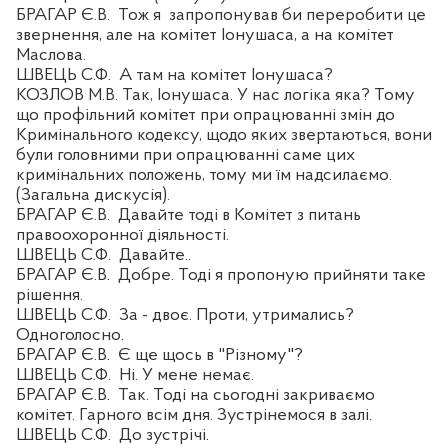
БРАГАР Є.В.
Тож я
запропонував би переробити це
звернення, але на комітет Іонушаса, а на комітет
Маслова.
ШВЕЦЬ С.Ф.
А там на комітет Іонушаса?
КОЗЛОВ М.В. Так, Іонушаса. У нас логіка яка? Тому
що профільний комітет при опрацюванні змін до
Кримінального кодексу, щодо яких звертаються, вони
були головними при опрацюванні саме цих
кримінальних положень, тому ми їм надсилаємо.
(Загальна дискусія).
БРАГАР Є.В.
Давайте тоді в Комітет з питань
правоохоронної діяльності.
ШВЕЦЬ С.Ф.
Давайте..
БРАГАР Є.В.
Добре. Тоді я пропоную прийняти таке
рішення.
ШВЕЦЬ С.Ф.
За - двоє. Проти, утримались?
Одноголосно.
БРАГАР Є.В.
Є ще щось в "Різному"?
ШВЕЦЬ С.Ф.
Ні. У мене немає.
БРАГАР Є.В.
Так. Тоді на сьогодні закриваємо
комітет. Гарного всім дня. Зустрінемося в залі.
ШВЕЦЬ С.Ф.
До зустрічі.