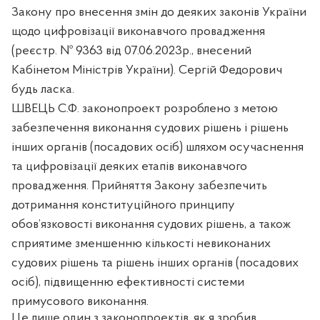
Закону про внесення змін до деяких законів України
щодо цифровізації виконавчого провадження
(реєстр. № 9363 від 07.06.2023р., внесений
Кабінетом Міністрів України). Сергій Федорович
будь ласка.
ШВЕЦЬ С.Ф. законопроект
розроблено з метою
забезпечення виконання судових рішень і рішень
інших органів (посадових осіб) шляхом осучаснення
та цифровізації деяких етапів виконавчого
провадження. Прийняття Закону забезпечить
дотримання конституційного принципу
обов’язковості виконання судових рішень, а також
сприятиме зменшенню кількості невиконаних
судових рішень та рішень інших органів (посадових
осіб), підвищенню ефективності системи
примусового виконання.
Це лише один з законопроектів, як я зробив