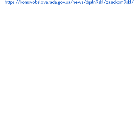
https://komsvobslova.rada.gov.ua/news/dijaln9skl/zasidkom9skl