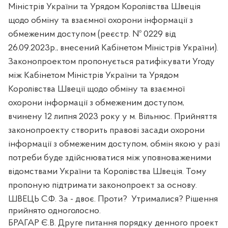
Міністрів України та Урядом Королівства Швеція
щодо обміну та взаємної охорони інформації з
обмеженим доступом (реєстр. № 0229 від
26.09.2023р., внесений Кабінетом Міністрів України).
Законопроектом
пропонується ратифікувати Угоду
між Кабінетом Міністрів України та Урядом
Королівства Швеції щодо обміну та взаємної
охорони інформації з обмеженим доступом,
вчинену 12 липня 2023 року у м. Вільнюс. Прийняття
законопроекту створить правові засади охорони
інформації з обмеженим доступом, обмін якою у разі
потреби буде здійснюватися між уповноваженими
відомствами України та Королівства Швеція. Тому
пропоную підтримати законопроект за основу.
ШВЕЦЬ С.Ф.
За - двоє. Проти?
Утрималися? Рішення
прийнято одноголосно.
БРАГАР Є.В. Друге питання порядку денного
проект