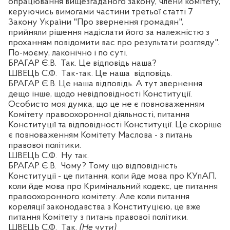
опрацювання вищезгаданого закону, члени комітету,
керуючись вимогами частини третьої статті 7
Закону України "Про звернення громадян",
прийняли рішення надіслати його за належністю з
проханням повідомити вас про результати розгляду".
По-моєму, лаконічно і по суті.
БРАГАР Є.В.
Так. Це відповідь наша?
ШВЕЦЬ С.Ф.
Так-так. Це наша
відповідь.
БРАГАР Є.В. Це наша відповідь. А тут звернення
дещо інше, щодо невідповідності Конституції.
Особисто моя думка, що це не є повноваженням
Комітету правоохоронної діяльності, питання
Конституції та відповідності Конституції. Це скоріше
є повноваженням Комітету Маслова - з питань
правової політики.
ШВЕЦЬ С.Ф.
Ну так.
БРАГАР Є.В.
Чому? Тому що відповідність
Конституції - це питання, коли йде мова про КУпАП,
коли йде мова про Кримінальний кодекс, це питання
правоохоронного комітету. Але коли питання
кореляції законодавства з Конституцією, це вже
питання Комітету з питань правової політики.
ШВЕЦЬ С.Ф.
Так.
(Не чути)