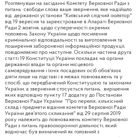
Розглянувши на засіданні Комітету Верховної Ради з
питань
свободи слова ваше звернення, яке надійшло
від
державної установи "Київський слідчий ізолятор"
від 19 вересня та зареєстроване в Апараті Верховної
Ради 2 жовтня, щодо суперечності окремих
положень Закону України щодо посилення
кримінальної відповідальності за виготовлення та
поширення забороненої інформаційної продукції,
повідомляємо про наступне. Оскільки частина друга
статті 19 Конституції України покладає на органи
державної влади та органи місцевого
самоврядування і їхніх посадових осіб обов'язок
діяти лише на підставі і в межах повноважень та у
спосіб, що передбачений Конституцією та законами
України, а звернення стосується питань,
вирішення
яких відповідно пункту 17 додатку до Постанови
Верховної Ради України
"Про перелік, кількісний
склад і предмети відання комітетів Верховної Ради
України дев'ятого скликання" від 29 серпня 2019
року належить до повноважень комітету Верховної
Ради з питань правоохоронної діяльності, який
водночас був визначений як головний з