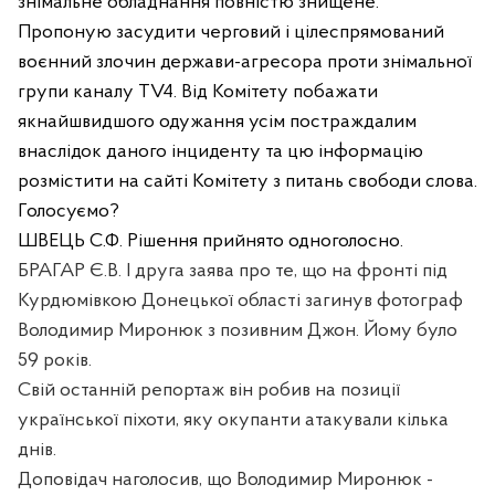
знімальне обладнання повністю знищене.
Пропоную засудити черговий і цілеспрямований
воєнний злочин держави-агресора проти знімальної
групи каналу TV4. Від Комітету побажати
якнайшвидшого одужання усім постраждалим
внаслідок даного інциденту та цю інформацію
розмістити на сайті Комітету з питань свободи слова.
Голосуємо?
ШВЕЦЬ С.Ф. Рішення прийнято одноголосно.
БРАГАР Є.В. І друга заява про те,
що на фронті під
Курдюмівкою Донецької області загинув фотограф
Володимир Миронюк з позивним Джон. Йому було
59 років.
Свій останній репортаж він робив на позиції
української піхоти, яку окупанти атакували кілька
днів.
Доповідач наголосив, що Володимир Миронюк -