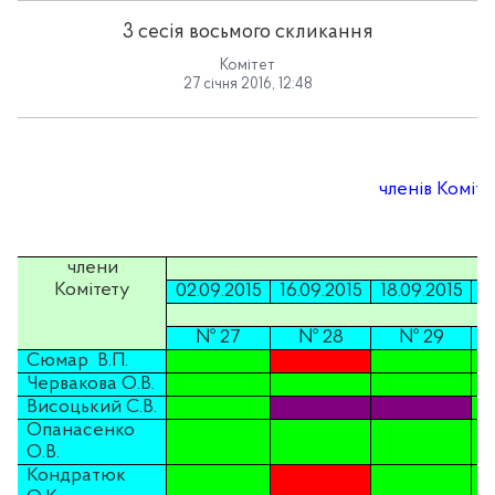
3 сесія восьмого скликання
Комітет
27 січня 2016, 12:48
членів Коміте
члени
Комітету
02.09.2015
16.09.2015
18.09.2015
0
№ 27
№ 28
№ 29
Сюмар
В.П.
Червакова
О.В.
Висоцький С.В.
Опанасенко
О.В.
Кондратюк