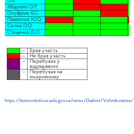
О.К.
Абдуллін О.Р.
Онуфрик
Б.С.
Павленко Ю.О.
Сочка О.О.
Стеценко
Д.О.
–
Брав участь
–
Не брав участь
–
Перебував у
відрядженні
–
Перебував на
лікарняному
https://komsvobslova.rada.gov.ua/news/Dialnist/Vidviduvannia/V