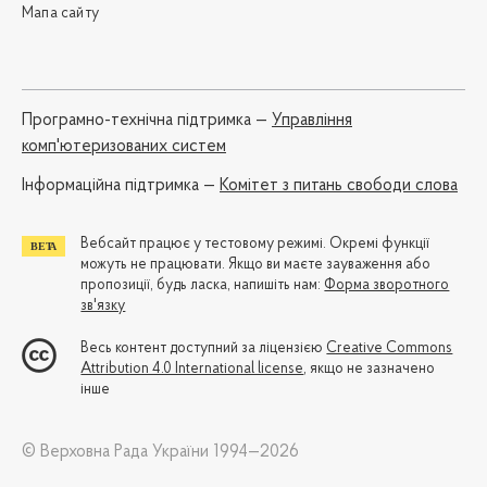
Мапа сайту
Програмно-технічна підтримка —
Управління
комп'ютеризованих систем
Iнформаційна підтримка —
Комітет з питань свободи слова
Вебсайт працює у тестовому режимі. Окремі функції
можуть не працювати. Якщо ви маєте зауваження або
пропозиції, будь ласка, напишіть нам:
Форма зворотного
зв'язку
Весь контент доступний за ліцензією
Creative Commons
Attribution 4.0 International license
, якщо не зазначено
інше
© Верховна Рада України 1994—2026