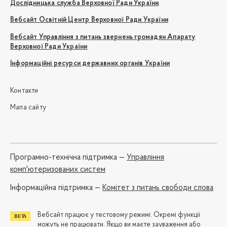
Дослідницька служба Верховної Ради України
Вебсайт Освітній Центр Верховної Ради України
Вебсайт Управління з питань звернень громадян Апарату
Верховної Ради України
Інформаційні ресурси державних органів України
Контакти
Мапа сайту
Програмно-технічна підтримка —
Управління
комп'ютеризованих систем
Iнформаційна підтримка —
Комітет з питань свободи слова
Вебсайт працює у тестовому режимі. Окремі функції
можуть не працювати. Якщо ви маєте зауваження або