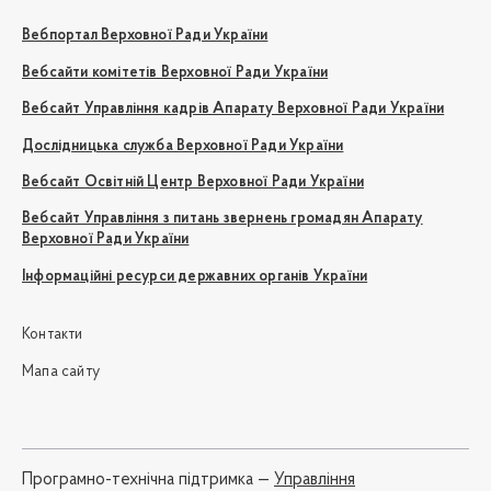
Вебпортал Верховної Ради України
Вебсайти комітетів Верховної Ради України
Вебсайт Управління кадрів Апарату Верховної Ради України
Дослідницька служба Верховної Ради України
Вебсайт Освітній Центр Верховної Ради України
Вебсайт Управління з питань звернень громадян Апарату
Верховної Ради України
Інформаційні ресурси державних органів України
Контакти
Мапа сайту
Програмно-технічна підтримка —
Управління