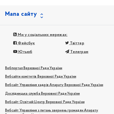
Мапа сайту
Ми у соціальних мережах:
Фейсбук
Твіттер
Ютьюб
Телеграм
Вебпортал Верховної Ради України
Вебсайти комітетів Верховної Ради України
Вебсайт Управління кадрів Апарату Верховної Ради України
Дослідницька служба Верховної Ради України
Вебсайт Освітній Центр Верховної Ради України
Вебсайт Управління з питань звернень громадян Апарату