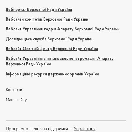
Вебпортал Верховної Ради України
Вебсайти комітетів Верховної Ради України
Вебсайт Управління кадрів Апарату Верховної Ради України
Дослідницька служба Верховної Ради України
Вебсайт Освітній Центр Верховної Ради України
Вебсайт Управління з питань звернень громадян Апарату
Верховної Ради України
Інформаційні ресурси державних органів України
Контакти
Мапа сайту
Програмно-технічна підтримка —
Управління