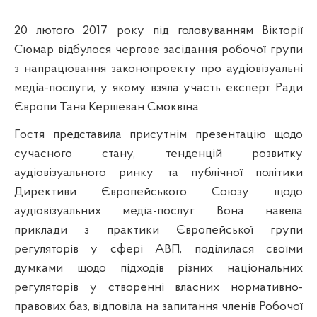
20 лютого 2017 року під головуванням Вікторії
Сюмар відбулося чергове засідання робочої групи
з напрацювання законопроекту про
аудіовізуальні
медіа-послуги
, у якому взяла участь експерт Ради
Європи Таня Кершеван Смоквіна.
Гостя представила присутнім презентацію щодо
сучасного стану, тенденцій розвитку
аудіовізуального ринку та публічної політики
Директиви Європейського Союзу щодо
аудіовізуальних медіа-послуг. Вона навела
приклади з практики Європейської групи
регуляторів у сфері АВП, поділилася своїми
думками щодо підходів різних національних
регуляторів у створенні власних нормативно-
правових баз, відповіла на запитання членів Робочої