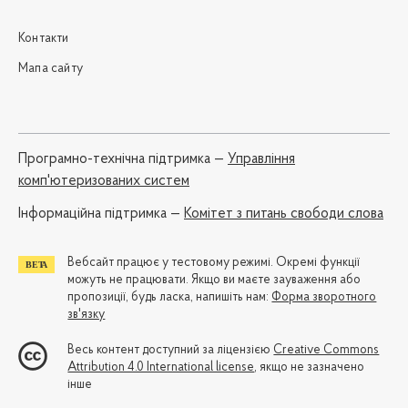
Контакти
Мапа сайту
Програмно-технічна підтримка —
Управління
комп'ютеризованих систем
Iнформаційна підтримка —
Комітет з питань свободи слова
Вебсайт працює у тестовому режимі. Окремі функції
можуть не працювати. Якщо ви маєте зауваження або
пропозиції, будь ласка, напишіть нам:
Форма зворотного
зв'язку
Весь контент доступний за ліцензією
Creative Commons
Attribution 4.0 International license
, якщо не зазначено
інше