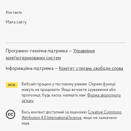
Контакти
Мапа сайту
Програмно-технічна підтримка —
Управління
комп'ютеризованих систем
Iнформаційна підтримка —
Комітет з питань свободи слова
Вебсайт працює у тестовому режимі. Окремі функції
можуть не працювати. Якщо ви маєте зауваження або
пропозиції, будь ласка, напишіть нам:
Форма зворотного
зв'язку
Весь контент доступний за ліцензією
Creative Commons
Attribution 4.0 International license
, якщо не зазначено
інше