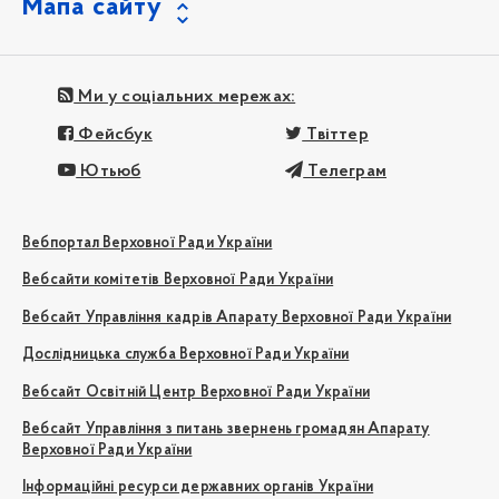
Мапа сайту
Ми у соціальних мережах:
Фейсбук
Твіттер
Ютьюб
Телеграм
Вебпортал Верховної Ради України
Вебсайти комітетів Верховної Ради України
Вебсайт Управління кадрів Апарату Верховної Ради України
Дослідницька служба Верховної Ради України
Вебсайт Освітній Центр Верховної Ради України
Вебсайт Управління з питань звернень громадян Апарату
Верховної Ради України
Інформаційні ресурси державних органів України