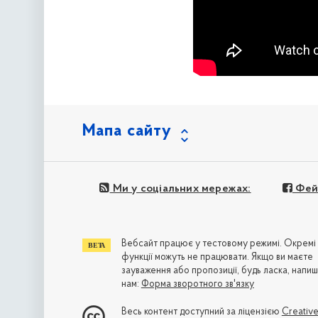
Мапа сайту
Ми у соціальних мережах:
Фей
Вебсайт працює у тестовому режимі. Окремі
функції можуть не працювати. Якщо ви маєте
зауваження або пропозиції, будь ласка, напиш
нам:
Форма зворотного зв'язку
Весь контент доступний за ліцензією
Creativ