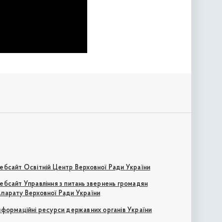
ебсайт Освітній Центр Верховної Ради України
ебсайт Управління з питань звернень громадян
парату Верховної Ради України
нформаційні ресурси державних органів України