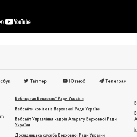
сбук
Твіттер
Ютьюб
Телеграм
Вебпортал Верховної Ради України
В
Вебсайти комітетів Верховної Ради України
В
іть
Вебсайт Управління кадрів Апарату Верховної Ради
А
України
І
e
Дослідницька служба Верховної Ради України