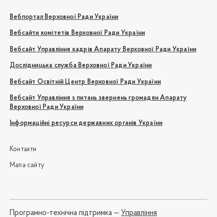
Вебпортал Верховної Ради України
Вебсайти комітетів Верховної Ради України
Вебсайт Управління кадрів Апарату Верховної Ради України
Дослідницька служба Верховної Ради України
Вебсайт Освітній Центр Верховної Ради України
Вебсайт Управління з питань звернень громадян Апарату
Верховної Ради України
Інформаційні ресурси державних органів України
Контакти
Мапа сайту
Програмно-технічна підтримка —
Управління