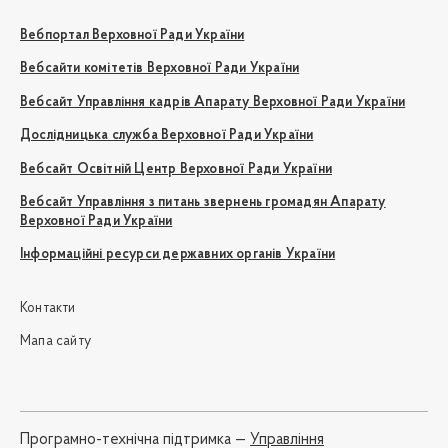
Вебпортал Верховної Ради України
Вебсайти комітетів Верховної Ради України
Вебсайт Управління кадрів Апарату Верховної Ради України
Дослідницька служба Верховної Ради України
Вебсайт Освітній Центр Верховної Ради України
Вебсайт Управління з питань звернень громадян Апарату
Верховної Ради України
Інформаційні ресурси державних органів України
Контакти
Мапа сайту
Програмно-технічна підтримка —
Управління